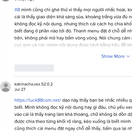
X8
 mình cũng chỉ ghé thử vì thấy mọi người nhắc hoài, ki
cái là thấy giao diện khá sáng sủa, khoảng trắng vừa đủ 
không đọc kỹ nội dung, nhưng thích cái cách họ chia khối 
biết đang ở phần nào tới đó. Thanh menu đặt ở chỗ dễ n
tiện, không phải mò hay bấm vòng vòng. Nói chung cảm g
cục gọn và các nhóm nội dung được tách bằng tiêu đề k
Show More
Like
Reply
katrinacha.vez.52.0.2
Jul 27
https://luck88com.net/
 dạo này thấy bạn bè nhắc nhiều 
biết. Mình không đọc kỹ nội dung hay gì đâu, chủ yếu xe
vào cái là thấy trang làm khá thoáng, chữ không bị dồn 
được chia theo từng khối rõ ràng, kéo xuống là biết mình
cũng thích cái menu đặt ngay chỗ dễ thấy, bấm qua lại 