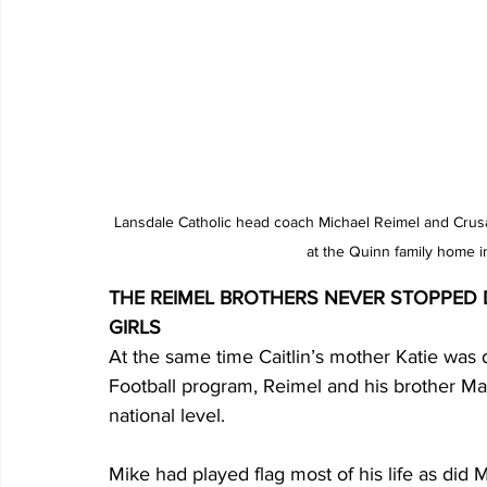
 Lansdale Catholic head coach Michael Reimel and Crusaders standout two-way flag football player Caitlin Quinn posed 
at the Quinn family home 
THE REIMEL BROTHERS NEVER STOPPED 
GIRLS
At the same time Caitlin’s mother Katie was d
Football program, Reimel and his brother Ma
national level.
Mike had played flag most of his life as did